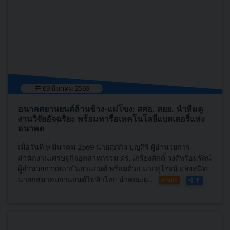
09 มีนาคม 2569
อนาคตยานยนต์ล้านช้าง-แม่โขง: สศอ. สยย. นำทีมดู
งานวิจัยอัจฉริยะ พร้อมหารือเทคโนโลยีแบตเตอรี่แห่ง
อนาคต
เมื่อวันที่ 9 มีนาคม 2569 นายศุภกิจ บุญศิริ ผู้อำนวยการ
สำนักงานเศรษฐกิจอุตสาหกรรม ดร. เกรียงศักดิ์ วงศ์พร้อมรัตน์
ผู้อำนวยการสถาบันยานยนต์ พร้อมด้วย นายสุโรจน์ แสงสนิท
นายกสมาคมยานยนต์ไฟฟ้าไทย นำคณะผู...
อ่านต่อ