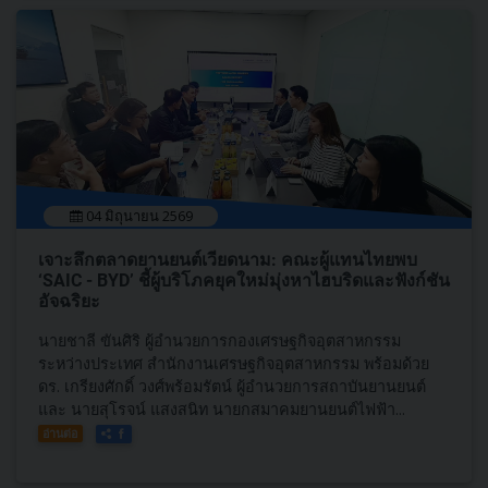
04 มิถุนายน 2569
เจาะลึกตลาดยานยนต์เวียดนาม: คณะผู้แทนไทยพบ
‘SAIC - BYD’ ชี้ผู้บริโภคยุคใหม่มุ่งหาไฮบริดและฟังก์ชัน
อัจฉริยะ
นายชาลี ขันศิริ ผู้อำนวยการกองเศรษฐกิจอุตสาหกรรม
ระหว่างประเทศ สำนักงานเศรษฐกิจอุตสาหกรรม พร้อมด้วย
ดร. เกรียงศักดิ์ วงศ์พร้อมรัตน์ ผู้อำนวยการสถาบันยานยนต์
และ นายสุโรจน์ แสงสนิท นายกสมาคมยานยนต์ไฟฟ้า...
อ่านต่อ