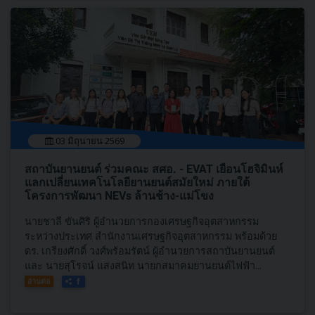
03 มิถุนายน 2569
สถาบันยานยนต์ ร่วมคณะ สศอ. - EVAT เยือนโฮจิมินห์
แลกเปลี่ยนเทคโนโลยียานยนต์สมัยใหม่ ภายใต้
โครงการพัฒนา NEVs ล้านช้าง-แม่โขง
นายชาลี ขันศิริ ผู้อำนวยการกองเศรษฐกิจอุตสาหกรรม
ระหว่างประเทศ สำนักงานเศรษฐกิจอุตสาหกรรม พร้อมด้วย
ดร. เกรียงศักดิ์ วงศ์พร้อมรัตน์ ผู้อำนวยการสถาบันยานยนต์
และ นายสุโรจน์ แสงสนิท นายกสมาคมยานยนต์ไฟฟ้า...
อ่านต่อ