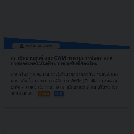
09 มีนาคม 2569
สถาบันยานยนต์ และ GWM ลงนามการพัฒนาและ
ถ่ายทอดเทคโนโลยีระบบช่วยขับขี่อัจฉริยะ
นายตรีพล บุณยะมาน รองผู้อำนวยการสถา​บันยานยนต์​ และ
นายเวย์น โจว กรรมการผู้จัดการ GWM (Thailand) ลงนาม
บันทึกความเข้าใจ ​ระหว่าง ​สถาบันยานยนต์ ​กับ บริษัท เกรท
วอลล์ มอเต...
อ่านต่อ