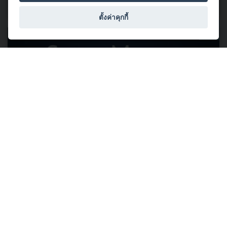
ตั้งค่าคุกกี้
03 มิถุนายน 2569
ลงทะเบียนได้แล้ววันนี้! Automotive Summit 2026 สุดเอ็กซ์คลูซีฟกับ
วิทยากรชั้นนำเจาะลึกและแชร์ประสบการณ์ ผ่านมุมมอง 4 มิติ ตลอด
2 วันเต็ม... 17-18 มิ.ย. นี้ #ไม่มีค่าใช้จ่าย
สถาบันยานยนต์ ขอเชิญท่านลงทะเบียนเข้าร่วมงานสัมมนา
Automotive Summit 2026 เราพร้อมพาคุณก้าวสู่ยุค "AI และ
ยานยนต์อัจฉริยะ" สุดเอ็กซ์คลูซีฟกับวิทยากรชั้นนำเจาะลึก
และแชร์ประสบการณ์ ภายใต้แนวคิด “Smart M...
อ่านต่อ