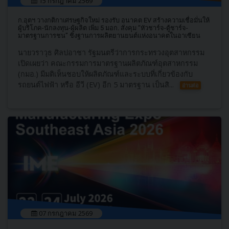
15 กรกฎาคม 2569
ก.อุตฯ วางกติกาเศรษฐกิจใหม่ รองรับ อนาคต EV สร้างความเชื่อมั่นให้
ผู้บริโภค-นักลงทุน-ผู้ผลิต เพิ่ม 5 มอก. สั่งคุม “หัวชาร์จ-ตู้ชาร์จ-
มาตรฐานการชน” ชิงฐานการผลิตยานยนต์แห่งอนาคตในอาเซียน
นายวราวุธ ศิลปอาชา รัฐมนตรีว่าการกระทรวงอุตสาหกรรม
เปิดเผยว่า คณะกรรมการมาตรฐานผลิตภัณฑ์อุตสาหกรรม
(กมอ.) มีมติเห็นชอบให้ผลิตภัณฑ์และระบบที่เกี่ยวข้องกับ
รถยนต์ไฟฟ้า หรือ อีวี (EV) อีก 5 มาตรฐาน เป็นสิ...
อ่านต่อ
07 กรกฎาคม 2569