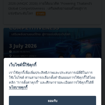
2026 (ANQIC​ 2026)​ ภายใต้แนวคิด “Powering Thailand’s
Global Competitiveness : เสริมพลังยานยนต์ไทยสู่การ
แข่งขันระดับโลก
อ่านต่อ
เว็บไซต์นี้ใช้คุกกี้
03 กรกฎาคม 2569
เราใช้คุกกี้เพื่อเพิ่มประสิทธิภาพและประสบการณ์ที่ดีในการ
ใช้เว็บไซต์ ท่านสามารถเลือกตั้งคำยินยอมการใช้คุกกี้ได้โดย
เปิดลงทะเบียนแล้ววันนี้!!! Automotive NQI Conference 2026 (ANQIC
คลิก “การตั้งค่าคุกกี้” และศึกษารายละเอียดการใช้คุกกี้ได้ที่
2026)
นโยบายคุกกี้
พร้อมยกระดับอุตสาหกรรมยานยนต์ไทยด้วยโครงสร้างพื้นฐาน
ทางคุณภาพ (National Quality Infrastructure : NQI) สู่ความ
ยอมรับ
เชื่อมั่น มาตรฐานและการแข่งขันระดับโลก
อ่านต่อ