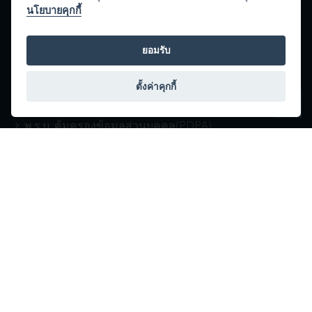
นโยบายคุกกี้
CORE VALUE
STRATEGIES
ยอมรับ
Annual Report
ตั้งค่าคุกกี้
THE INSTITUTION
พ.ร.บ. คุ้มครองข้อมูลส่วนบุคคล(PDPA)
About Us
TESTING CENTER
CONFORMITY ASSESSMENT
TRAINING
Automotive Intelligence Unit