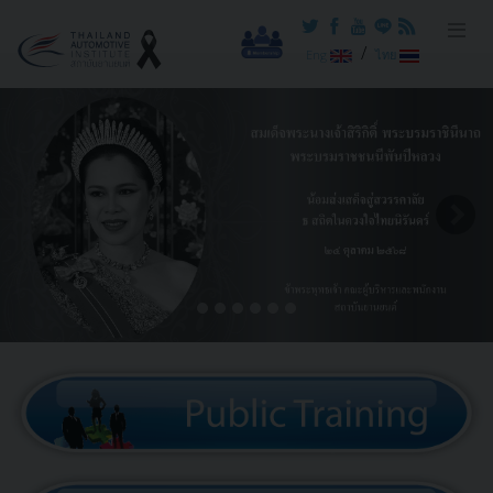
/
Eng
ไทย
Previous
Next