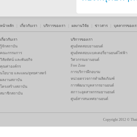
หน้าหลัก
|
เกี่ยวกับเรา
|
บริการของเรา
|
ผลงานวิจัย
|
ข่าวสาร
|
บุคลากรของเร
เกี่ยวกับเรา
บริการของเรา
รู้จักสถาบัน
ศูนย์ทดสอบยานยนต์
คณะกรรมการ
ศูนย์ทดสอบแบตเตอรี่ยานยนต์ไฟฟ้า
วิสัยทัศน์ และพันธกิจ
วิศวกรรมยานยนต์
Free Zone
คุณค่าองค์กร
การบริการฝึกอบรม
นโยบาย และแผน/ยุทธศาสตร์
หน่วยตรวจการทำผลิตภัณฑ์
ผลงานสถาบัน
การพัฒนาบุคลากรยานยนต์
โครงสร้างสถาบัน
สภาวะอุตสาหกรรมยานยนต์
สมาชิกสถาบัน
ศูนย์สารสนเทศยานยนต์
Copyright 2012 ©
Thai