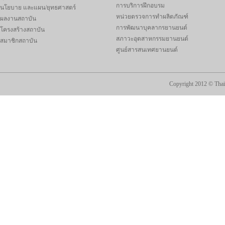
การบริการฝึกอบรม
นโยบาย และแผน/ยุทธศาสตร์
หน่วยตรวจการทำผลิตภัณฑ์
ผลงานสถาบัน
การพัฒนาบุคลากรยานยนต์
โครงสร้างสถาบัน
สภาวะอุตสาหกรรมยานยนต์
สมาชิกสถาบัน
ศูนย์สารสนเทศยานยนต์
Copyright 2012 ©
Thai