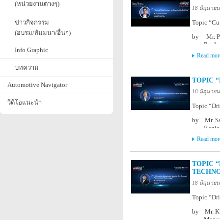
(หน่วยงานต่างๆ)
At Grand 
18 มิถุนาย
ข่าวกิจกรรม
Topic “Cut
(อบรม/สัมมนา/อื่นๆ)
by Mr. P
Product
Info Graphic
Mercedes
Read mor
Part of A
บทความ
Theme “Sma
TOPIC “
Thursday 
Automotive Navigator
At Grand 
18 มิถุนาย
วีดีโอแนะนำ
Topic “Dri
by Mr. Sa
Regional
Bosch P
Read mor
Part of A
Theme “Sma
TOPIC 
Thursday 
TECHNO
At Grand 
18 มิถุนาย
Topic “Dr
by Mr. Ku
Manager, 