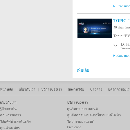
Global
Read mor
Part of A
Theme “Sma
TOPIC “
Thursday 
At Grand 
18 มิถุนาย
Topic “EV 
by Dr. P
Director 
National
Read mor
Part of A
Theme “Sma
เพิ่มเติม
Thursday 
At Grand 
หน้าหลัก
|
เกี่ยวกับเรา
|
บริการของเรา
|
ผลงานวิจัย
|
ข่าวสาร
|
บุคลากรของเร
เกี่ยวกับเรา
บริการของเรา
รู้จักสถาบัน
ศูนย์ทดสอบยานยนต์
คณะกรรมการ
ศูนย์ทดสอบแบตเตอรี่ยานยนต์ไฟฟ้า
วิสัยทัศน์ และพันธกิจ
วิศวกรรมยานยนต์
Free Zone
คุณค่าองค์กร