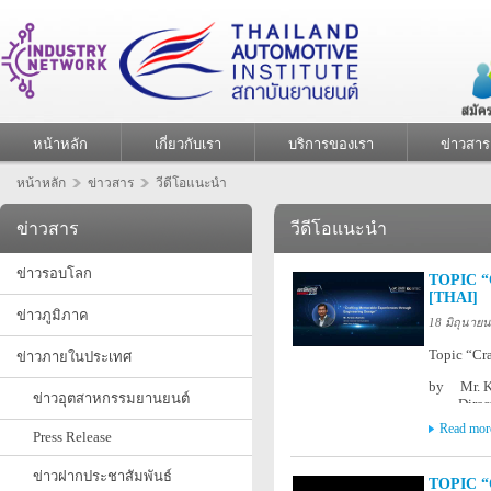
หน้าหลัก
เกี่ยวกับเรา
บริการของเรา
ข่าวสาร
หน้าหลัก
ข่าวสาร
วีดีโอแนะนำ
ข่าวสาร
วีดีโอแนะนำ
ข่าวรอบโลก
TOPIC 
[THAI]
ข่าวภูมิภาค
18 มิถุนาย
Topic “Cr
ข่าวภายในประเทศ
by Mr. K
ข่าวอุตสาหกรรมยานยนต์
Director
BMW Gr
Read mor
Press Release
Part of A
Theme “Sma
ข่าวฝากประชาสัมพันธ์
TOPIC 
Thursday 